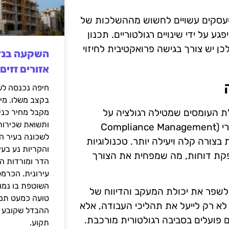
 שעסקים עשויים לחשוש מההשלכות של
 על ידי שינויים רגולטוריים. תכנון
ן יש צורך בגישה פרואקטיבית לחיזוי
אזורים זזים
בקצב משלו. מי
ת העומסים שמטילה רגולציה על
מקבל מחיר כני
ותשואת שכירות
עסקים. פתרונות טכנולוגיים כמו תוכנות לניהול ציות רגולטורי (Compliance Management
לשכונה בעיר הז
ות בצורה קלה ויעילה יותר. טכנולוגיות
והקריות נע בע
והפקת דוחות, מה שמפחית את הצורך
הדר ומורדות ה
עירונית. הכרמל
השוטפת בו נמוכ
גיטלי והאינטרנט של הדברים (IoT) יכולים לשפר את יכולת המעקב והדיווח של
טועה כמעט תמי
 לא רק לייעל את תהליכי העבודה, אלא
ההבדל שקובע א
 פועלים בסביבה רגולטורית מורכבת.
תקוע.