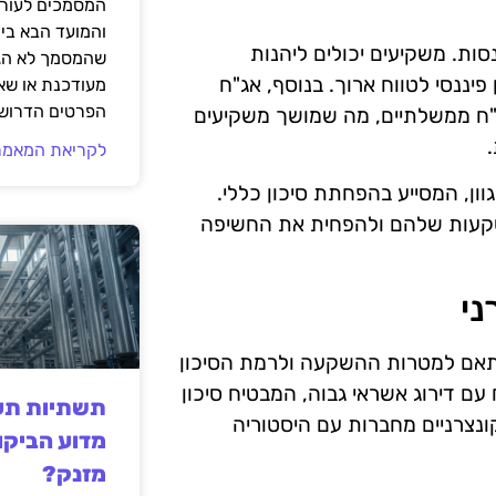
המסמכים לעורך
והמועד הבא בי
סות. משקיעים יכולים ליהנות
שהמסמך לא הגי
יננסי לטווח ארוך. בנוסף, אג"ח
מעודכנת או שאי
הפרטים הדרושי
אג"ח ממשלתיים, מה שמושך משקיעים
לקריאת המאמר
וון, המסייע בהפחתת סיכון כללי.
שקעות שלהם ולהפחית את החשיפה
ני
תאם למטרות ההשקעה ולרמת הסיכון
 דירוג אשראי גבוה, המבטיח סיכון
תשתיות תעש
קונצרניים מחברות עם היסטוריה
מדוע הביקו
מזנק?