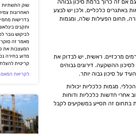
 אם זה כרוך ברמת סיכון גבוהה
שוק התשתיות ה
ת באתגרים כלכליים, ולכן יש לבצע
האחרונות צמיח
ה, תחום הפעילות שלה, ומגמות
בדרישות מחמירו
ותקנים בינלאומ
לביקוש גובר ל
מאמר זה סוקר 
המעצבות את פנ
מים מרכזיים. ראשית, יש לבדוק את
מדוע בחירה נכ
קריטית להצלחת
סיכון ההשקעה. דירוגים גבוהים
עיד על סיכון גבוה יותר.
לקריאת המאמר
כללי. מגמות כלכליות יכולות
וב אחרי חדשות כלכליות ודוחות
ת בתחום זה תסייע במשקיעים לקבל