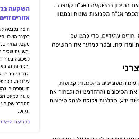
את הסיכון בהשקעה באג"ח קונצרני.
ספר אג"ח מקבוצות שונות ובמגוון
אזורים זזים
 חוזים עתידיים, כדי להגן על
בקצב משלו. מי
ת ומדויקת, ובכך למזער את החשיפה
מקבל מחיר כני
ותשואת שכירות
לשכונה בעיר הז
רני
והקריות נע בע
הדר ומורדות ה
עירונית. הכרמל
עים המעוניינים בהכנסות קבועות
השוטפת בו נמוכ
 את הסיכונים וההזדמנויות ולבחור את
טועה כמעט תמי
ת ידע, סבלנות ויכולת לנהל סיכונים
ההבדל שקובע א
תקוע.
לקריאת המאמר