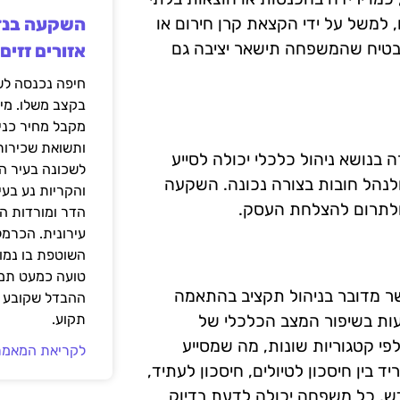
, למשל על ידי הקצאת קרן חירום או
להבטיח שהמשפחה תישאר יציבה גם
אזורים זזים
בקצב משלו. מי
מקבל מחיר כני
ותשואת שכירות
 בנושא ניהול כלכלי יכולה לסייע
לשכונה בעיר הז
ולנהל חובות בצורה נכונה. השקעה
והקריות נע בע
 ולתרום להצלחת העסק.
הדר ומורדות ה
עירונית. הכרמל
השוטפת בו נמוכ
טועה כמעט תמי
שר מדובר בניהול תקציב בהתאמה
ההבדל שקובע א
יעות בשיפור המצב הכלכלי של
תקוע.
י קטגוריות שונות, מה שמסייע
לקריאת המאמר
 בין חיסכון לטיולים, חיסכון לעתיד,
ודש, כל משפחה יכולה לדעת בדיוק