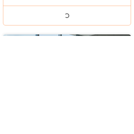
מסירה משפטית לעסקים: איך מונעים
עיכובים בהליכי גבייה ותביעות
מחלקת הכספים כבר העבירה את כל המסמכים לעורך