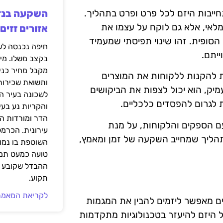
ייבות היזם לכל פרט ופרט בתהליך.
לאי, אלא גם לוקח על עצמו את
אזורים זזים
סופית. זהו שינוי תפיסתי שמעמיד
יתם.
בקצב משלו. מי
מקבל מחיר כני
ת להקנות ללקוחות את המוצרים
ותשואת שכירות
יק, הוא יכול לצפות את הביקושים
לשכונה בעיר הז
 לגרום להפסדים כלכליים.
והקריות נע בע
הדר ומורדות ה
ם הספקים והלקוחות, על מנת
עירונית. הכרמל
 תהליך שמחייב השקעה של זמן ומאמץ,
השוטפת בו נמוכ
טועה כמעט תמי
ההבדל שקובע א
תקוע.
לקריאת המאמר
נים מאפשר ליזמים להבין את המגמות
על היזם להיעזר בטכנולוגיות מתקדמות