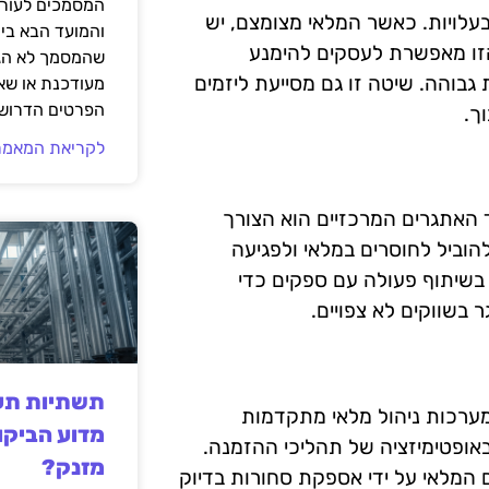
המסמכים לעורך
בעלויות. כאשר המלאי מצומצם, יש
והמועד הבא בי
הזו מאפשרת לעסקים להימנע
שהמסמך לא הגי
גבוהה. שיטה זו גם מסייעת ליזמים
מעודכנת או שאי
הפרטים הדרושי
ך.
לקריאת המאמר
 האתגרים המרכזיים הוא הצורך
להוביל לחוסרים במלאי ולפגיעה
 בשיתוף פעולה עם ספקים כדי
בשווקים לא צפויים.
תשתיות תעש
 מערכות ניהול מלאי מתקדמות
מדוע הביקו
ופטימיזציה של תהליכי ההזמנה.
מזנק?
Just-In-Tim) מסייעות בצמצום המלאי על ידי אספקת סחורות בדיוק