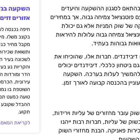
בהתאם לסגנון ההשקעה והיעדים
 פוטנציאל צמיחה גבוה, אך במחירים
אזורים זזים
ה של שוק המניות אלא גם יכולת
נציאל צמיחה גבוה עלולות להיראות
בקצב משלו. מי
אות גבוהות בעתיד.
מקבל מחיר כני
ותשואת שכירות
יבידנדים. חברות אלו, שהוכיחו את
לשכונה בעיר הז
ביטחון כלכלי. דיבידנדים יכולים
והקריות נע בע
להמשיך לעלות בערכה. השקעה
הדר ומורדות ה
עירונית. הכרמל
וניין בהכנסה קבועה לאורך זמן.
השוטפת בו נמוכ
טועה כמעט תמי
ההבדל שקובע א
תקוע.
 עובר מחזורים של עליות וירידות,
וק של עליות, חברות רבות ייהנו
לקריאת המאמר
ירות פאניקה. הבנת מחזורי השוק
מהשקעות.