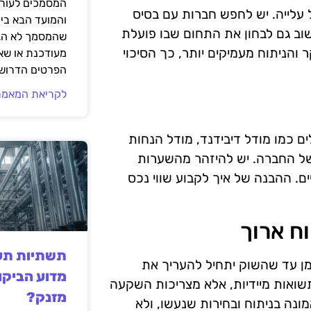
המסמכים לעורך
 עלייה. יש לחפש חברות עם בסיס
והמועד הבא בי
שוב גם לבחון את התחום שבו פועלת
שהמסמך לא הגי
הניתוח מעמיקים יותר, כך הסיכוי
מעודכנת או שאי
הפרטים הדרושי
לקריאת המאמר
ים כמו מודל דיבידנד, מודל הנחות
י של החברה. יש להיזהר מהשערות
ם. ההבנה של איך לקבוע שווי נכס
ח ארוך
תשתיות תעש
מן עד שהשוק יתחיל להעריך את
מדוע הביקו
שואות מיידיות, אלא מצריכות השקעה
מזנק?
ונה בניתוח ובחירות שנעשו, ולא