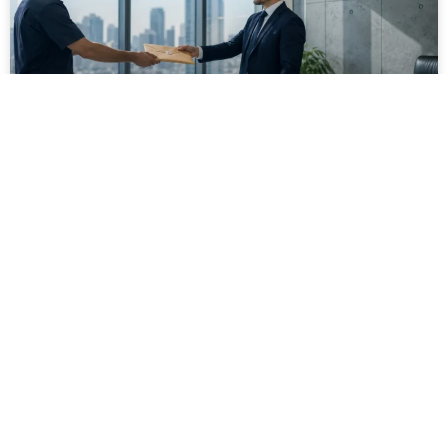
מסירה משפטית לעסקים: איך מונעים
עיכובים בהליכי גבייה ותביעות
מחלקת הכספים כבר העבירה את כל המסמכים לעורך
הדין, כתב התביעה הוכן והמועד הבא ביומן מתקרב. אלא
שאז מתברר שהמסמך לא הגיע לנמען, הכתובת אינה
מעודכנת או שאישור המסירה אינו כולל את הפרטים
הדרושים.
לקריאת המאמר »