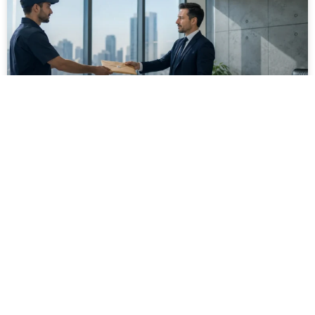
מסירה משפטית לעסקים: איך מונעים
עיכובים בהליכי גבייה ותביעות
מחלקת הכספים כבר העבירה את כל המסמכים לעורך
הדין, כתב התביעה הוכן והמועד הבא ביומן מתקרב. אלא
שאז מתברר שהמסמך לא הגיע לנמען, הכתובת אינה
מעודכנת או שאישור המסירה אינו כולל את הפרטים
הדרושים.
לקריאת המאמר »