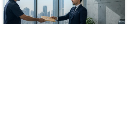
מסירה משפטית לעסקים: איך מונעים
עיכובים בהליכי גבייה ותביעות
מחלקת הכספים כבר העבירה את כל המסמכים לעורך
הדין, כתב התביעה הוכן והמועד הבא ביומן מתקרב. אלא
שאז מתברר שהמסמך לא הגיע לנמען, הכתובת אינה
מעודכנת או שאישור המסירה אינו כולל את הפרטים
הדרושים.
לקריאת המאמר »