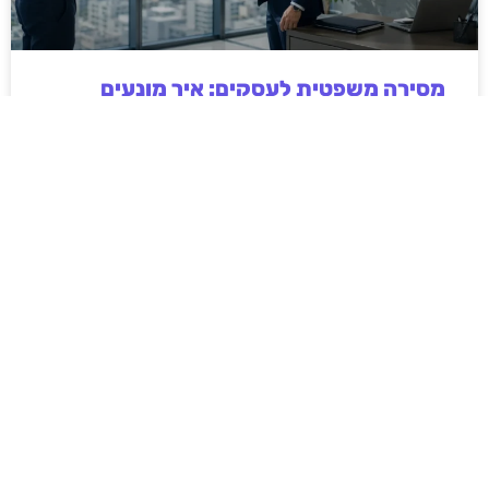
מסירה משפטית לעסקים: איך מונעים
עיכובים בהליכי גבייה ותביעות
מחלקת הכספים כבר העבירה את כל המסמכים לעורך
הדין, כתב התביעה הוכן והמועד הבא ביומן מתקרב. אלא
שאז מתברר שהמסמך לא הגיע לנמען, הכתובת אינה
מעודכנת או שאישור המסירה אינו כולל את הפרטים
הדרושים.
לקריאת המאמר »