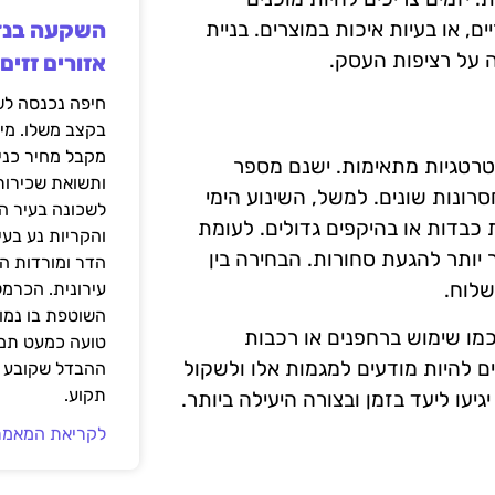
ם, או בעיות איכות במוצרים. בניית
ה על רציפות העסק.
אזורים זזים
בקצב משלו. מי
מקבל מחיר כני
סטרטגיות מתאימות. ישנם מספר
ותשואת שכירות
רונות שונים. למשל, השינוע הימי
לשכונה בעיר הז
כבדות או בהיקפים גדולים. לעומת
והקריות נע בע
ר יותר להגעת סחורות. הבחירה בין
הדר ומורדות ה
שלוח.
עירונית. הכרמל
השוטפת בו נמוכ
כמו שימוש ברחפנים או רכבות
טועה כמעט תמי
ם להיות מודעים למגמות אלו ולשקול
ההבדל שקובע א
תקוע.
ו ליעד בזמן ובצורה היעילה ביותר.
לקריאת המאמר