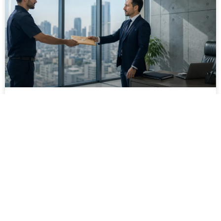
מסירה משפטית לעסקים: איך מונעים
עיכובים בהליכי גבייה ותביעות
מחלקת הכספים כבר העבירה את כל המסמכים לעורך
הדין, כתב התביעה הוכן והמועד הבא ביומן מתקרב. אלא
שאז מתברר שהמסמך לא הגיע לנמען, הכתובת אינה
מעודכנת או שאישור המסירה אינו כולל את הפרטים
הדרושים.
לקריאת המאמר »