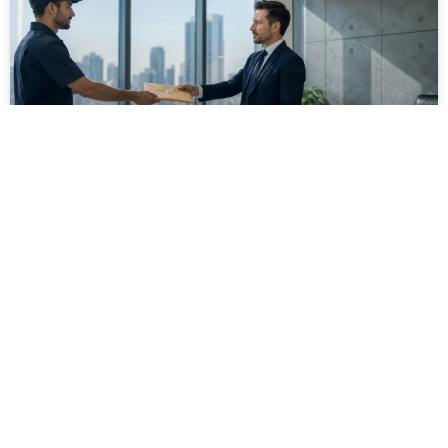
מסירה משפטית לעסקים: איך מונעים
עיכובים בהליכי גבייה ותביעות
מחלקת הכספים כבר העבירה את כל המסמכים לעורך
הדין, כתב התביעה הוכן והמועד הבא ביומן מתקרב. אלא
שאז מתברר שהמסמך לא הגיע לנמען, הכתובת אינה
מעודכנת או שאישור המסירה אינו כולל את הפרטים
הדרושים.
לקריאת המאמר »