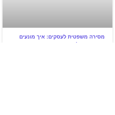
מסירה משפטית לעסקים: איך מונעים
עיכובים בהליכי גבייה ותביעות
מחלקת הכספים כבר העבירה את כל המסמכים לעורך
הדין, כתב התביעה הוכן והמועד הבא ביומן מתקרב. אלא
שאז מתברר שהמסמך לא הגיע לנמען, הכתובת אינה
מעודכנת או שאישור המסירה אינו כולל את הפרטים
הדרושים.
לקריאת המאמר »