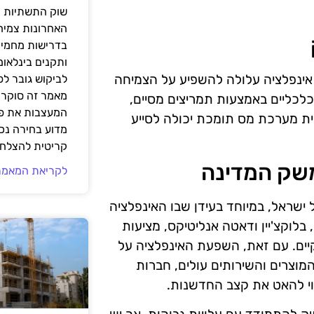
שוק התשתיות ה
האחרונות צמיח
בדרישות מחמירו
ותקנים בינלאומ
אינפלציה עלולה להשפיע על הצמיחה
לביקוש גובר ל
מאמר זה סוקר 
לכליים באמצעות תמריצים מסיים,
המעצבות את פנ
ית מערכת מס תומכת יכולה לסייע
מדוע בחירה נכ
קריטית להצלחת
משק המדינה
לקריאת המאמר
ישראל, במיוחד בעידן שבו האינפלציה
לוקצ'יין ודאטה אנליטיקס, מציעות
קיים. עם זאת, השפעת האינפלציה על
וצרים והשירותים עולים, חברות
י להאט את קצב החדשנות.