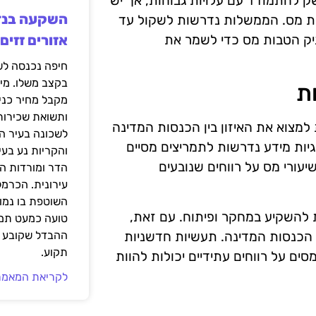
ק להתמודד עם עלויות גבוהות, אך יש
שות מס. הממשלות נדרשות לשקול עד
ניק הטבות מס כדי לשמר את
אזורים זזים
בקצב משלו. מי
ת
מקבל מחיר כני
ותשואת שכירות
למצוא את האיזון בין הכנסות המדינה
לשכונה בעיר הז
גיות מידע נדרשות לתמריצים מסיים
והקריות נע בע
עורי מס על רווחים שנובעים
הדר ומורדות ה
עירונית. הכרמל
השוטפת בו נמוכ
 להשקיע במחקר ופיתוח. עם זאת,
טועה כמעט תמי
 הכנסות המדינה. תעשיות חדשניות
ההבדל שקובע א
תקוע.
ים על רווחים עתידיים יכולות להוות
לקריאת המאמר