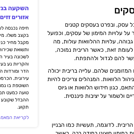
סקים
אזורים זזים
כל עסק, ובפרט בעסקים קטנים
ר על עלויות המימון של עסקים, וכפועל
בקצב משלו. מי
בוהה, עלויות ההלוואות עולות, מה
מקבל מחיר כני
עומת זאת, כאשר הריבית נמוכה,
ותשואת שכירות
לשכונה בעיר הז
אפשר להם לגדול ולהתפתח.
והקריות נע בע
מזומנים שלהם. עלייה בריבית יכולה
הדר ומורדות ה
עירונית. הכרמל
הול הלוואות. המנהלים צריכים להיות
השוטפת בו נמוכ
אם, כגון חידוש הלוואות או גיוס
טועה כמעט תמי
ים ולשמור על יציבות פיננסית.
ההבדל שקובע א
תקוע.
לקריאת המאמר
יבית. לדוגמה, תעשיות כמו הבניין
ות במימון חיצוני במידה רבה. כאשר