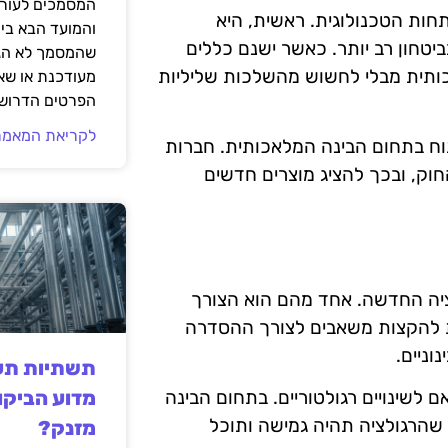
המסמכים לעורך
ות הטכנולוגית. ראשית, היא
והמועד הבא בי
חון רב יותר. כאשר ישנם כללים
שהמסמך לא הגי
אכותית מבלי לחשוש מהשלכות שליליות
מעודכנת או שאי
הפרטים הדרושי
לקריאת המאמר
תוח בתחום הבינה המלאכותית. חברות
וק, ובכך להציג מוצרים חדשים
לציה החדשה. אחד מהם הוא הצורך
 להקצות משאבים לצורך ההסדרה
וניים.
תשתיות תעש
מדוע הביקו
 לשינויים רגולטוריים. בתחום הבינה
שהרגולציה תהיה גמישה ותוכל
מזנק?