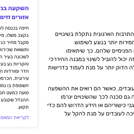
אזורים זזים
תרבות הארגונית נתקלת בשינויים
בקצב משלו. מי
ירות יותר בנוגע לשימוש
מקבל מחיר כני
ותשואת שכירות
הפנימיים שלהם, כך שיתאימו
לשכונה בעיר הז
 יכול להוביל לשינוי במבנה ההיררכי
והקריות נע בע
ה הדוק יותר על מנת לעמוד בדרישות
הדר ומורדות ה
עירונית. הכרמל
השוטפת בו נמוכ
עובדים, כאשר הם רואים את ההשפעה
טועה כמעט תמי
גם סכנה לכך שהשינויים יגרמו
ההבדל שקובע א
בי כישוריהם או הידע הדרוש להם כדי
תקוע.
יכה לעובדים על מנת להקל על
לקריאת המאמר