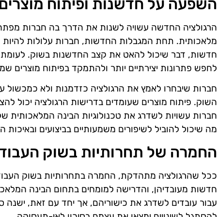
השפעה על חדשנות ופיתוח מוצרים
הרגולציה החדשה עשויה לשנות את הדרך בה חברות מפתחות
מלאכותית. תחת המגבלות החדשות, חברות עלולות להיות זהי
חדשות, דבר שיכול להאט את קצב החדשנות בשוק. לעומת זא
לחפש פתרונות יצירתיים יותר ולהתמקד בפיתוח מוצרים שמכ
חברות שיבחרו לאמץ את הרגולציה כזדמנות ולא כמכשול עש
השוק. פיתוח מוצרים שעומדים בדרישות הרגולציה יכול להצי
חברות עשויות לשדרג את טכנולוגיות הבינה המלאכותית של
מה שיכול להוביל לשיפורים משמעותיים בביצועים ובאיכות המ
החמרה של תחרותיות בשוק העבוד
ככל שהרגולציה מתהדקת, החמרה בתחרותיות בשוק העבודה צ
חדשות מעובדיהן, והדרישה למומחים בתחום הבינה המלאכות
עבור עובדים לשדרג את כישוריהם, אך יחד עם זאת, ישנה ס
להסתגל לשינויים ימצאו את עצמם בסיכון לאי-תעסוקה.