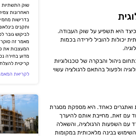
שוק התשתיות ה
האחרונות צמיח
גית
בדרישות מחמירו
ותקנים בינלאומ
יצד היא תשפיע על שוק העבודה.
לביקוש גובר ל
ת יכולות להוביל לירידה בכמות
מאמר זה סוקר 
וגיה.
המעצבות את פנ
מדוע בחירה נכ
תחום ניהול והבקרה של טכנולוגיות
קריטית להצלחת
וגיה ולפעול בהתאם לרגולציה עשוי
לקריאת המאמר
ת ואתגרים כאחד. היא מספקת מסגרת
ד עם זאת, מחייבת אותם להיערך
ד עם השפעות הרגולציה, והשאלה
השימוש בבינה מלאכותית במקומות