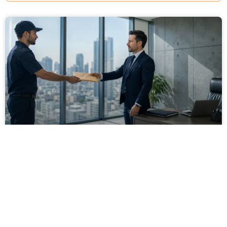
מסירה משפטית לעסקים: איך מונעים
עיכובים בהליכי גבייה ותביעות
מחלקת הכספים כבר העבירה את כל המסמכים לעורך
הדין, כתב התביעה הוכן והמועד הבא ביומן מתקרב. אלא
שאז מתברר שהמסמך לא הגיע לנמען, הכתובת אינה
מעודכנת או שאישור המסירה אינו כולל את הפרטים
הדרושים.