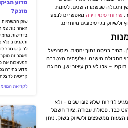
מדוע הביקו
שן ותכולה שנשמרה שנים. לעומת
מזנק?
ר.
שירותי פינוי דירה
מאפשרים לבצע
שוק התשתיות ה
ולשיווק בלי עיכובים מיותרים.
האחרונות צמיח
נות
בדרישות מחמירו
ותקנים בינלאומ
לביקוש גובר ל
. מחיר כניסה נמוך יחסית, פוטנציאל
מאמר זה סוקר 
נוי התכולה הישנה, שלעיתים הצטברה
המעצבות את פנ
תוקפו – אלו לא רק עיצוב ישן, הם גם
מדוע בחירה נכ
קריטית להצלחת
לקריאת המאמר
גיע לדירות שלא פונו שנים – ולא
וט כבד, פסולת עבודה, ציוד חשמל
 הצעות ממשפצים ולשיווק בשוק. ניתן