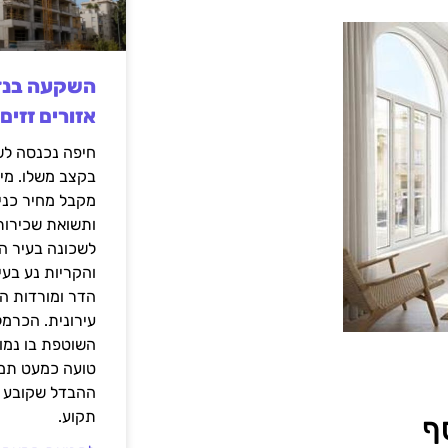
אזורים זזים
בקצב משלו. מי
מקבל מחיר כני
ותשואת שכירות
לשכונה בעיר הז
והקריות נע בע
הדר ומורדות ה
עירונית. הכרמל
השוטפת בו נמוכ
טועה כמעט תמי
ההבדל שקובע א
תקוע.
ף