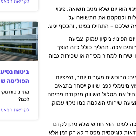
לקריאת המאמר
י הוא יום שלא מניב תשואה. פינוי
ילות ולמקסם את התשואה על
לכם – התחילו בפינוי, והכסף יגיע.
הפינוי: ניקיון עמוק, צביעה
רותים אלה. תהליך כולל כזה הופך
ישירות למחיר מכירה או שכירות גבוה
ביטוח נסיע
 לפני עשר שנים: הרוכשים מעורים יותר, הציפיות
הפוליסה ש
ץ מינימלי לפני שיווק ייסחר בתנאים
מתי ביטוח מקי
תחיל את מסלול השיווק מנקודת פתיחה
לכם?
ציעה שירותי השלמה כמו ניקוי עמוק,
לקריאת המאמר
 לפינוי הוא חודש שלא ניתן לקדם
דאות לוגיסטית מפסיד לא רק זמן אלא