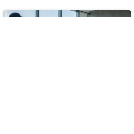
מסירה משפטית לעסקים: איך מונעים
עיכובים בהליכי גבייה ותביעות
מחלקת הכספים כבר העבירה את כל המסמכים לעורך
הדין, כתב התביעה הוכן והמועד הבא ביומן מתקרב. אלא
שאז מתברר שהמסמך לא הגיע לנמען, הכתובת אינה
מעודכנת או שאישור המסירה אינו כולל את הפרטים
הדרושים.