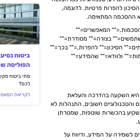
 הסיכון להפרות פרטיות. לדוגמה,
לא ההסכמה המתאימה.
" הסכמות,="" המאפשרים=""
תמשים="" בצורה="" מסודרת=""
ים="" הסיכון="" להפרות,="" בכך=""
ביטוח נסיע
ות="" ולוודא="" שהמידע=""
הפוליסה ש
מתי ביטוח מקי
לכם?
חת מהדרכים היעילות להבטיח עמידה בדרישות ה-GDPR היא השקעה בהדרכה והעלאת
לקריאת המאמר
ם והטכנולוגיים חשובים, התנהלות לא
להשקיע בהכשרות שוטפות, שמטרתן
.
ים לשמירה על המידע, ודיווח על