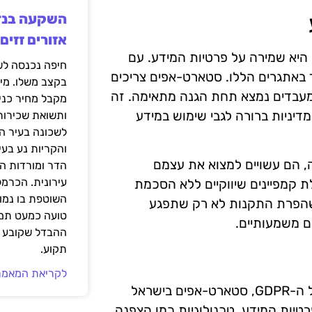
אזורים זזים
יא שמירה על פרטיות המידע. עם
 ה-GDPR, לא פשוט לעמוד באתגרים הללו. סטארט-אפים צריכים
בקצב משלו. מי
מעבדים נמצא תחת הגנה מתאימה. זה
מקבל מחיר כני
מדיניות ברורה לגבי שימוש במידע
ותשואת שכירות
לשכונה בעיר הז
והקריות נע בע
, הם עשויים למצוא את עצמם
הדר ומורדות ה
עירונית. הכרמל
 קמפיינים שיווקיים ללא הסכמת
השוטפת בו נמוכ
 שהפרת התקנות לא רק שתפגע
טועה כמעט תמי
ם משמעותיים.
ההבדל שקובע א
תקוע.
לקריאת המאמר
בכדי להתמודד עם האתגרים הרבים שנובעים מהדרישות של ה-GDPR, סטארט-אפים בישראל
טיות המידע. טכנולוגיות כמו הצפנה