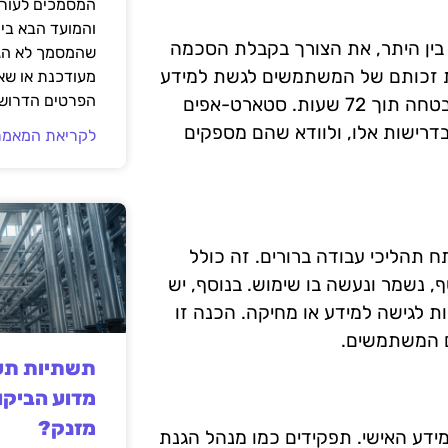
המסמכים לעורך
והמועד הבא בי
ם, בין היתר, את הצורך בקבלת הסכמה
שהמסמך לא הגי
ת זכותם של המשתמשים לגשת למידע
מעודכנת או שאי
הפרטים הדרושי
שלהם ולבקש את מחיקתו, וכן את הצורך בהודעת פרצות אבטחה תוך 72 שעות. סטארט-אפים
רישות אלו, ולוודא שהם מספקים
לקריאת המאמר
ים צריכים לפתח תהליכי עבודה ברורים. זה כולל
, נשמר ונעשה בו שימוש. בנוסף, יש
 לגישה למידע או מחיקה. הכנה זו
ם המשתמשים.
תשתיות תעש
מדוע הביקו
מזנק?
מידע האישי. תפקידים כמו מנהל הגנת