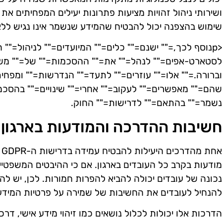
ושירותי ניהול זהויות מציעות פתרונות יעילים המפחיתים את
שימוש בהצפנה יכול להבטיח שהמידע שנשמר אינו נגיש ל
<pנוסף לכך,="" ישנם="" כלים="" המיועדים="" לניהול="
לסטארט-אפים="" לנהל="" את="" ההסכמות="" של="" מש
וברורה.="" אלו="" עוזרים="" לתעד="" הנדרשות="" ומפחית
שהם="" מאפשרים="" לעקוב="" אחרי="" שינויים="" בהסכמ
נשמר="" בהתאם="" לדרישות="" החוק.
חשיבות ההדרכה והמודעות בארגון
א
מודעות בקרב כל העובדים בארגון. אם כי ההיבטים המשפטיי
נכונה של עובדים יכולה להביא להפרות חמורות. לכן, יש 
להנחיל לעובדים את החשיבות של שמירה על פרטיות המידע
הדרכות אלו יכולות לכלול נושאים כמו זיהוי מידע אישי, דרכ