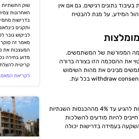
וסקת בעיבוד נתונים רגישים. גם אם אין
שוק התשתיות ה
האחרונות צמיח
הול המידע, על מנת להבטיח
בדרישות מחמירו
ותקנים בינלאומ
ומלצות
לביקוש גובר ל
מאמר זה סוקר 
המעצבות את פנ
ל GDPR הוא הצורך בהסכמה המפורשת של המשתמשים.
מדוע בחירה נכ
וי את ההסכמה הזו בצורה ברורה
קריטית להצלחת
משים מבינים את מהות השימוש
לקריאת המאמר
אי עמידה ב-GDPR עלולה להוביל לסנקציות חמורות, שיכולות להגיע עד 4% מההכנסות השנתיות
ט-אפים חייבים להיות מודעים להשלכות
השקעה בעמידה בדרישות יכולה