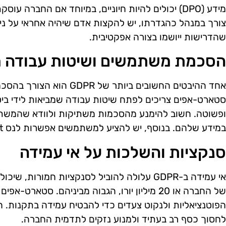
מידע (DPO) יכולים להיות חיוניים, במיוחד אם החברה ע
צורך במנהל כהגדרתו, יש להקצות אדם שיהיה אחראי על ני
שהדרישות ייושמו בצורה אפקטיבית.
הסכמת משתמשים ושיטות עבודה מ
אחד ההיבטים החשובים ביותר ש
סטארט-אפים צריכים לפתח שיטות עבודה שמביאות לידי ביט
ופשוטה. חשוב להימנע מהסכמות משתיקות ולוודא שהמשת
במידע שלהם. בנוסף, יש להציע למשתמשים אפשרות לנס withdraw consent בכל עת.
סנקציות והשלכות על אי עמידה
של החברה או 20 מיליון יורו, הגבוה מביניהם. סטאר
הפוטנציאליות ולנקוט צעדים כדי להבטיח עמידה בתקנות. 
לחסוך כסף רב בעתיד ולמנוע נזקים לתדמית החברה.