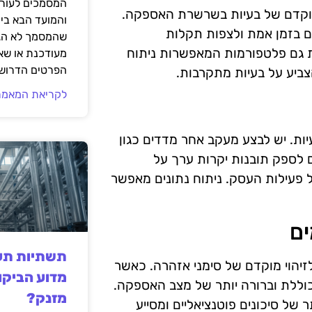
המסמכים לעורך
מוקדם של בעיות בשרשרת האספקה.
והמועד הבא בי
ים בזמן אמת ולצפות תקלות
שהמסמך לא הגי
ת גם פלטפורמות המאפשרות ניתוח
מעודכנת או שאי
הפרטים הדרושי
צביע על בעיות מתקרבות.
לקריאת המאמר
עיות. יש לבצע מעקב אחר מדדים כגון
ם לספק תובנות יקרות ערך על
ל פעילות העסק. ניתוח נתונים מאפשר
ים
תשתיות תעש
זיהוי מוקדם של סימני אזהרה. כאשר
מדוע הביקו
וללת וברורה יותר של מצב האספקה.
מזנק?
של סיכונים פוטנציאליים ומסייע