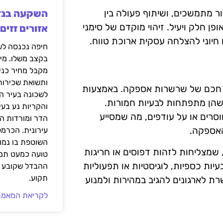
ר מתמשכים, ושיתוף פעולה בין
 חלק ויעיל. זיהוי מוקדם של סימני
אזורים זזים
יוני להצלחה עסקית ארוכת טווח.
בקצב משלו. מי
מקבל מחיר כני
ותשואת שכירות
ול חכם של שרשרות אספקה. באמצעות
לשכונה בעיר הז
י שהן מתפתחות לבעיות חמורות.
והקריות נע בע
סרים או על עודפים, מה שמסייע
הדר ומורדות ה
האספקה.
עירונית. הכרמל
השוטפת בו נמוכ
 שמצליחות לזהות דפוסים או חריגות
טועה כמעט תמי
בעיות כספיות, לוגיסטיות או תפעוליות
ההבדל שקובע א
תקוע.
 לארגונים להגיב במהירות ולמנוע
לקריאת המאמר