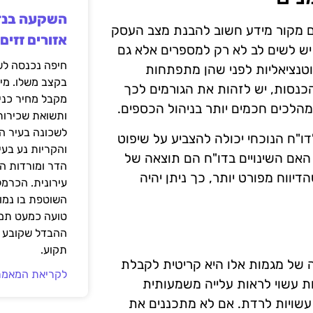
גם מקור מידע חשוב להבנת מצב העסק
אזורים זזים
 יש לשים לב לא רק למספרים אלא גם
פוטנציאליות לפני שהן מתפתחות
בקצב משלו. מי
כנסות, יש לזהות את הגורמים לכך
מקבל מחיר כני
מהלכים חכמים יותר בניהול הכספים.
ותשואת שכירות
לשכונה בעיר הז
דו"ח הנוכחי יכולה להצביע על שיפוט
והקריות נע בע
 האם השינויים בדו"ח הם תוצאה של
הדר ומורדות ה
יווח מפורט יותר, כך ניתן יהיה
עירונית. הכרמל
השוטפת בו נמוכ
טועה כמעט תמי
ההבדל שקובע א
תקוע.
נה של מגמות אלו היא קריטית לקבלת
לקריאת המאמר
ת עשוי לראות עלייה משמעותית
עשויות לרדת. אם לא מתכננים את