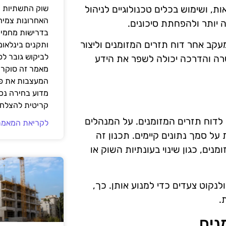
ות, ושימוש בכלים טכנולוגיים לניהול
שוק התשתיות ה
האחרונות צמיח
ה יותר ולהפחתת סיכונים.
בדרישות מחמירו
עקב אחר דוח תזרים המזומנים וליצור
ותקנים בינלאומ
לביקוש גובר ל
רה והדרכה יכולה לשפר את הידע
מאמר זה סוקר 
המעצבות את פנ
מדוע בחירה נכ
קריטית להצלחת
 לדוח תזרים המזומנים. על המנהלים
לקריאת המאמר
על סמך נתונים קיימים. תכנון זה
ים, כגון שינוי בעונתיות השוק או
לנקוט צעדים כדי למנוע אותן. כך,
.
נים