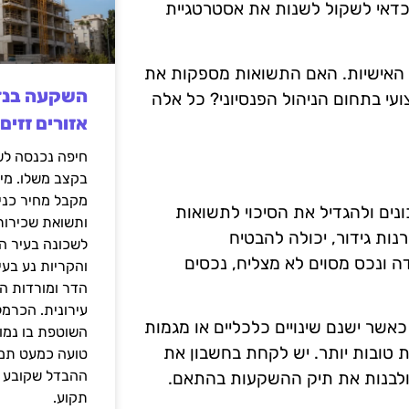
דאי לשקול לשנות את אסטרטגיית
ות האישיות. האם התשואות מספקות את
ועי בתחום הניהול הפנסיוני? כל אלה
אזורים זזים
בקצב משלו. מי
מקבל מחיר כני
נים ולהגדיל את הסיכוי לתשואות
ותשואת שכירות
רנות גידור, יכולה להבטיח
לשכונה בעיר הז
ה ונכס מסוים לא מצליח, נכסים
והקריות נע בע
הדר ומורדות ה
עירונית. הכרמל
כאשר ישנם שינויים כלכליים או מגמות
השוטפת בו נמוכ
 טובות יותר. יש לקחת בחשבון את
טועה כמעט תמי
ההבדל שקובע א
ולבנות את תיק ההשקעות בהתאם.
תקוע.