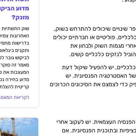
מדוע הביקו
מזנק?
ספר שינויים שיכולים להתרחש בשוק,
שוק התשתיות ה
האחרונות צמיח
ליים, פוליטיים או חברתיים יכולים
בדרישות מחמירו
חרי מגמות השוק ולבחון את
ותקנים בינלאומ
וביל לנזקים כלכליים קשים.
לביקוש גובר ל
מאמר זה סוקר 
כלכליים, יש להפעיל שיקול דעת
המעצבות את פנ
י של האסטרטגיה הפנסיונית. יש
מדוע בחירה נכ
ק כדי לצמצם את הסיכונים הכרוכים
קריטית להצלחת
לקריאת המאמר
הפנסיה העצמאית. יש לעקוב אחרי
פיות ובתוכנית הפנסיונית. אם