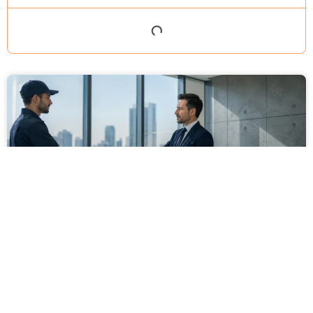
מסירה משפטית לעסקים: איך מונעים
עיכובים בהליכי גבייה ותביעות
מחלקת הכספים כבר העבירה את כל המסמכים לעורך
הדין, כתב התביעה הוכן והמועד הבא ביומן מתקרב. אלא