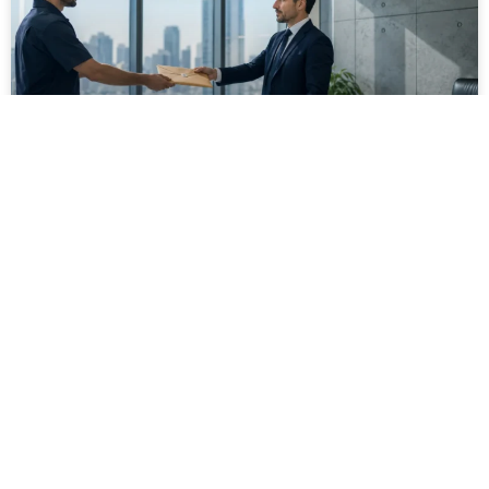
מסירה משפטית לעסקים: איך מונעים
עיכובים בהליכי גבייה ותביעות
מחלקת הכספים כבר העבירה את כל המסמכים לעורך
הדין, כתב התביעה הוכן והמועד הבא ביומן מתקרב. אלא
שאז מתברר שהמסמך לא הגיע לנמען, הכתובת אינה
מעודכנת או שאישור המסירה אינו כולל את הפרטים
הדרושים.
לקריאת המאמר »