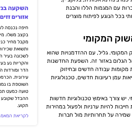
כרות עם המגמות הללו והבנת
י בכל הנוגע לפיתוח מוצרים
אזורים זזים
בקצב משלו. מי
שוק המקומי
מקבל מחיר כני
ותשואת שכירות
 המקומי. גליל, עם ההזדמנויות שהוא
לשכונה בעיר הז
אל הגלום באזור זה. השפעת החדשנות
והקריות נע בע
 מקומות עבודה חדשים ובחיזוק
הדר ומורדות ה
ת עמן רעיונות חדשים, טכנולוגיות
עירונית. הכרמל
השוטפת בו נמוכ
טועה כמעט תמי
 יש צורך באימוץ טכנולוגיות חדשות
ההבדל שקובע א
תקוע.
ייבות להיות ערניות ולפעול במהירות
שמירה על תחרותיות מול חברות
לקריאת המאמר