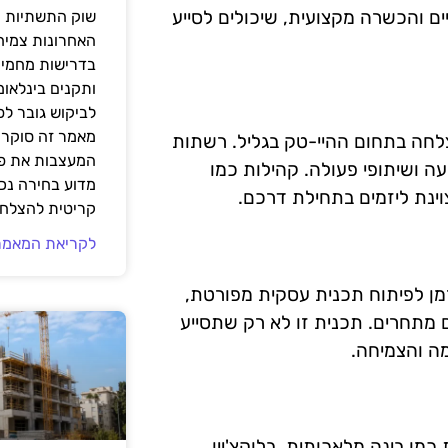
ים והכשרה מקצועית, שיכולים לסייע
שוק התשתיות ה
האחרונות צמיח
בדרישות מחמירו
ותקנים בינלאומ
לביקוש גובר ל
מאמר זה סוקר 
צלחה בתחום ההיי-טק בגליל. רשתות
המעצבות את פנ
ה ושיתופי פעולה. קהילות כמו
מדוע בחירה נכ
ינת ליזמים בתחילת דרכם.
קריטית להצלחת
לקריאת המאמר
זמן לפיתוח תכנית עסקית מפורטת,
 מתחרים. תכנית זו לא רק שתסייע
מה והצמיחה.
ו בינה מלאכותית, בלוקצ'יין,