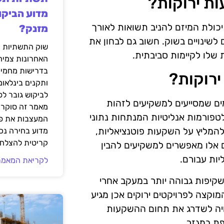
ת ירוקות?
מדוע הביקו
כולת המיזם להניב תשואות לאורך
מזנק?
לשינויים בשוק. חשוב גם לבחון את
שוק התשתיות ה
 שלו לקיימות סביבתית.
האחרונות צמיח
בדרישות מחמירו
רוקות?
ותקנים בינלאומ
לביקוש גובר ל
ים שמסייעים למשקיעים לזהות
מאמר זה סוקר 
פלטפורמות אנליטיות המנתחות נתוני
המעצבות את פנ
להמליץ על השקעות פוטנציאליות,
מדוע בחירה נכ
קריטית להצלחת
ים אלו מאפשרים למשקיעים להבין
ות עבורם.
לקריאת המאמר
 שקיפות גבוהה יותר במעקב אחרי
המוקצה לפרויקטים ירוקים אכן מגיע
שויה לשדרג את תחום ההשקעות
פת במגזר.