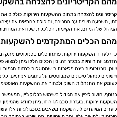
מהם הקריטריונים להצלחה בהשקעו
קריטריונים להצלחה בתחום ההשקעות הירוקות כוללים את י
זמן, השפעה חיובית על הסביבה, והיכולת להתאים את עצמם 
הניהול של המיזם, את הקיימות הכלכלית שלו ואת המחויבות
מהם הכלים המתקדמים להשקעות י
כדי לעודד השקעות ירוקות, פותחו כלים טכנולוגיים מתקדמ
הזדמנויות רווחיות במגזר זה. בין הכלים הללו ניתן למצוא 
שוק, טכנולוגיות בינה מלאכותית שמסוגלות לחזות מגמות ו
ויישומים לניהול סיכונים שמבוססים על נתונים אמיתיים. כל
לעומק את התנהלות השוק ולבחור את ההשקעות האופטימלי
בנוסף, חשוב לציין את הגידול בשימוש בבלוקצ'יין, המאפשר
השקעות ירוקות. בעזרת טכנולוגיה זו, ניתן לוודא שהמימון 
ליעדים המיועדים לו. השקעת משאבים בטכנולוגיות אלו ע
הירוקות ולמשוך אליו יותר משקיעים, מה שיביא לצמיחה נוס