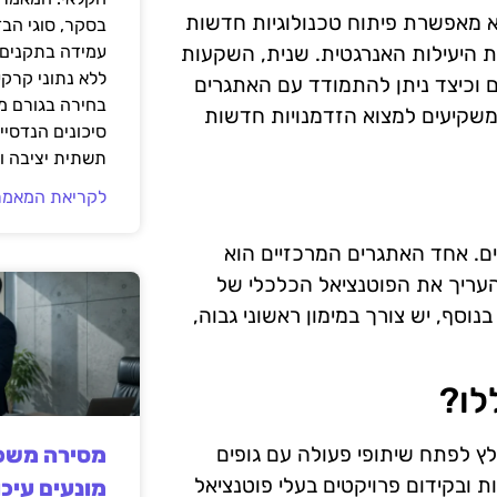
 מאפשרת פיתוח טכנולוגיות חדשות
בסקר, סוגי הב
 היעילות האנרגטית. שנית, השקעות
עמידה בתקנים 
ללא נתוני קרקע
ם וכיצד ניתן להתמודד עם האתגרים
בחירה בגורם מ
 משקיעים למצוא הזדמנויות חדשות
סיכונים הנדסיים
תשתית יציבה וב
לקריאת המאמר
ם. אחד האתגרים המרכזיים הוא
להעריך את הפוטנציאל הכלכלי של
נוסף, יש צורך במימון ראשוני גבוה,
לו?
ץ לפתח שיתופי פעולה עם גופים
מסירה משפט
ת ובקידום פרויקטים בעלי פוטנציאל
מונעים עיכו