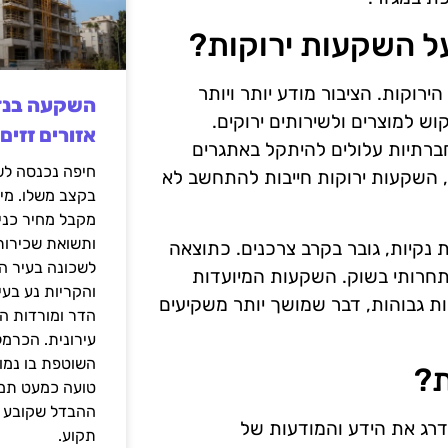
ל השקעות ירוקות?
וקות. הציבור מודע יותר ויותר
וש למוצרים ולשירותים ירוקים.
אזורים זזים
ברתיות עלולים להיתקל באתגרים
ן, השקעות ירוקות חייבות להתחשב לא
בקצב משלו. מי
מקבל מחיר כני
ותשואת שכירות
ת נקיות, גובר בקרב צרכנים. כתוצאה
לשכונה בעיר הז
תחרותי בשוק. השקעות המיועדות
והקריות נע בע
ת גבוהות, דבר שמושך יותר משקיעים
הדר ומורדות ה
עירונית. הכרמל
השוטפת בו נמוכ
ת?
טועה כמעט תמי
ההבדל שקובע א
דרג את הידע והמודעות של
תקוע.