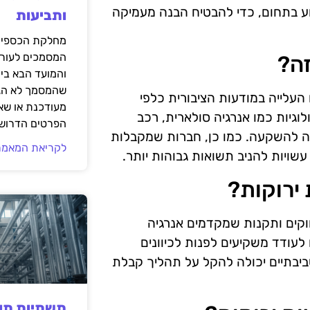
ע בתחום, כדי להבטיח הבנה מעמיקה
ותביעות
מחלקת הכספים
המסמכים לעורך
זה?
והמועד הבא בי
שהמסמך לא הגי
העלייה במודעות הציבורית כלפי
מעודכנת או שאי
לוגיות כמו אנרגיה סולארית, רכב
הפרטים הדרושי
וה להשקעה. כמו כן, חברות שמקבלות
לקריאת המאמר
ויות להניב תשואות גבוהות יותר.
ירוקות?
וקים ותקנות שמקדמים אנרגיה
עודד משקיעים לפנות לכיוונים
סביבתיים יכולה להקל על תהליך קבלת
תשתיות תעש