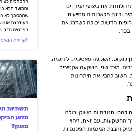
המסמכים לעורך
 ולחזות את ביצועי המדדים
והמועד הבא בי
ים ובינה מלאכותית מסייעים
שהמסמך לא הגי
לוגיות חדשות יכולה לשדרג את
מעודכנת או שאי
הפרטים הדרושי
בכך.
לקריאת המאמר
 לנקוט. השקעה פאסיבית, לדוגמה,
ים. מצד שני, השקעה אקטיבית
 חשוב להבין את היתרונות
ר.
ת
תשתיות תעש
ם להם. תנודתיות השוק יכולה
מדוע הביקו
ך ההשקעות. עם זאת, זיהוי
מזנק?
עמיק והבנת המגמות הפיננסיות