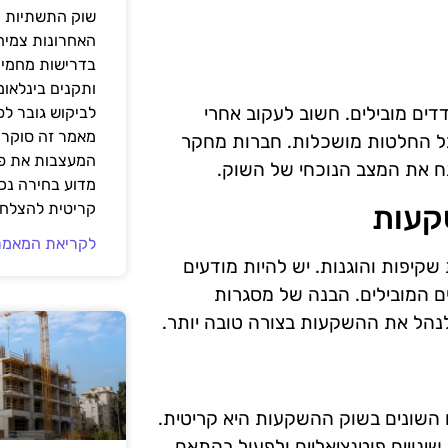
שוק התשתיות ה
האחרונות צמיח
בדרישות מחמירו
ותקנים בינלאומ
דים מובילים. חשוב לעקוב אחרי
לביקוש גובר ל
מאמר זה סוקר 
קבל החלטות מושכלות. חברות מחקר
המעצבות את פנ
תח את המצב הנוכחי של השוק.
מדוע בחירה נכ
קעות
קריטית להצלחת
לקריאת המאמר
פות והוגנות. יש להיות מודעים
ים המובילים. הבנה של מסגרות
לנהל את ההשקעות בצורה טובה יותר.
השונים בשוק ההשקעות היא קריטית.
ינויים פוטנציאליים ולפעול בהתאם.