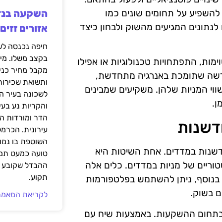
 להשפיע על תחומים שונים כמו
לנתונים המגיעים מהשוק ולבחון כיצד
אזורים זזים
בקצב משלו. מי
ימות, התפתחויות טכנולוגיות או אפילו
מקבל מחיר כני
חדשה שתומכת באנרגיה מתחדשת,
ותשואת שכירות
וי המניות שלהן. משקיעים שמבינים
לשכונה בעיר הז
ן.
והקריות נע בע
הדר ומורדות ה
דשנות
עירונית. הכרמל
השוטפת בו נמוכ
שנות במדדים. אחת השיטות היא
טועה כמעט תמי
וריים של מניות במדדים. כלים אלה
ההבדל שקובע א
תקוע.
. בנוסף, ניתן להשתמש בפלטפורמות
 בשוק.
לקריאת המאמר
 בתחום ההשקעות. באמצעות שיח עם