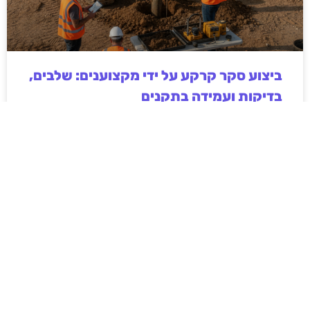
ביצוע סקר קרקע על ידי מקצוענים: שלבים,
בדיקות ועמידה בתקנים
ביצוע סקר קרקע על ידי מקצוענים הוא שלב חיוני בכל
פרויקט בנייה, תשתיות או פיתוח חקלאי. המאמר מפרט
את השלבים המרכזיים בסקר, סוגי הבדיקות המקובלות,
חשיבות עמידה בתקנים ישראליים והשלכות של תכנון ללא
נתוני קרקע אמינים. בנוסף מוסבר כיצד בחירה בגורם
מקצועי מנוסה תורמת לצמצום סיכונים הנדסיים,
סביבתיים וכלכליים, וליצירת תשתית יציבה ובטוחה לטווח
ארוך.
לקריאת המאמר »