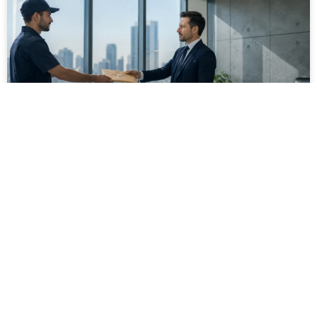
מסירה משפטית לעסקים: איך מונעים
עיכובים בהליכי גבייה ותביעות
מחלקת הכספים כבר העבירה את כל המסמכים לעורך
הדין, כתב התביעה הוכן והמועד הבא ביומן מתקרב. אלא
שאז מתברר שהמסמך לא הגיע לנמען, הכתובת אינה
מעודכנת או שאישור המסירה אינו כולל את הפרטים
הדרושים.
לקריאת המאמר »