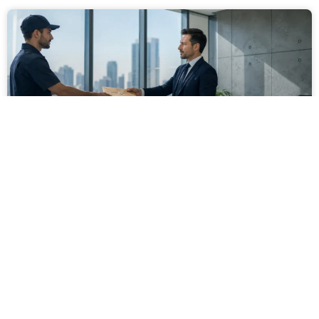
מסירה משפטית לעסקים: איך מונעים
עיכובים בהליכי גבייה ותביעות
מחלקת הכספים כבר העבירה את כל המסמכים לעורך
הדין, כתב התביעה הוכן והמועד הבא ביומן מתקרב. אלא
שאז מתברר שהמסמך לא הגיע לנמען, הכתובת אינה
מעודכנת או שאישור המסירה אינו כולל את הפרטים
הדרושים.