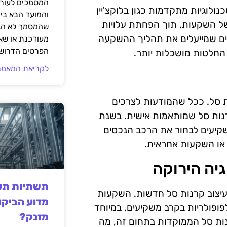
המסמכים לעורך
ום ה-ETF היא השימוש בטכנולוגיות מתקדמות כגון בלוקצ'יין
והמועד הבא בי
 של השקעות, תוך הפחתת עלויות
שהמסמך לא הגי
בכלים חכמים שמייעלים את תהליך ההשקעה
מעודכנת או שאי
הפרטים הדרושי
החלטות מושכלות יותר.
לקריאת המאמר
 סל. ככל שהמודעות לצרכים
רנות סל שמותאמות אישית. בשנת
משקיעים לבחור את הרכב הנכסים
ת או השקעות אחראית.
יה הירוקה
תשתיות תעש
 עיצוב קרנות סל חדשות. השקעות
מדוע הביקו
פופולריות בקרב משקיעים, במיוחד
מזנק?
פוי גידול במספר קרנות סל הממוקדות בתחום זה, מה