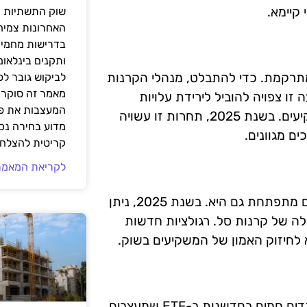
קיימא.
שוק התשתיות ה
האחרונות צמיח
בדרישות מחמירו
ותקנים בינלאומ
תרקמת. כדי להתבלט, מנהלי הקרנות
לביקוש גובר ל
מאמר זה סוקר 
ו צפויה להוביל לירידת עלויות
המעצבות את פנ
הניהול ולהגברת השקיפות, מה שמועיל למגוון רחב של משקיעים. בשנת 2025, תחרות זו עשויה
מדוע בחירה נכ
ם מגוונים.
קריטית להצלחת
לקריאת המאמר
עם הגידול בפופולריות של קרנות סל, הרגולציה סביב התחום מתפתחת גם היא. בשנת 2025, ניתן
לה של קרנות סל. רגולציות חדשות
א לחיזוק האמון של המשקיעים בשוק.
העתיד של שוק ה-ETF נראה מבטיח, עם מגוון רחב של טרנדים חמים בחדשנות ב-ETF שמעצבים