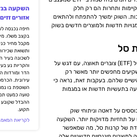
קיימות ותחרות הם רק חלק
ות. השוק ימשיך להתפתח ולהתאים
אזורים זזים
נויות חדשות ולמוצרים חדשים בשוק
בקצב משלו. מי
מקבל מחיר כני
ת סל
ותשואת שכירות
לשכונה בעיר הז
בשנים האחרונות, מודלים עסקיים חדשים בתחום קרנות הסל (ETF) צוברים תאוצה, עם דגש על
והקריות נע בע
שקיעים מחפשים יותר מאשר רק
הדר ומורדות ה
ישיים שלהם. בעקבות זאת, נראה כי
עירונית. הכרמל
השוטפת בו נמוכ
עה בתעשיות חדשות או במגמות
טועה כמעט תמי
ההבדל שקובע א
תקוע.
וססים על דאטה וניתוחי שוק
על תחזיות מדויקות יותר. השקעה
לקריאת המאמר
פרדת של קרנות סל, מה שמאפשר
 למוצרים פיננסיים חדשניים אלה