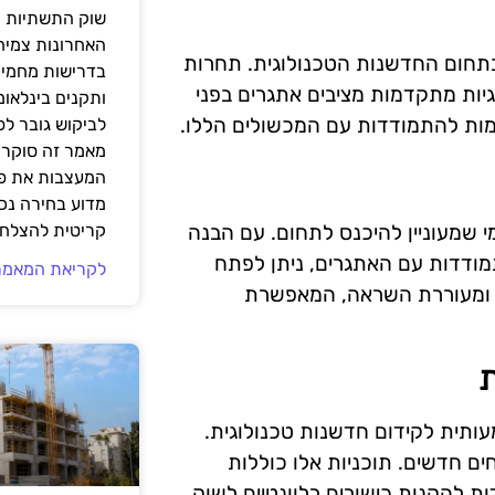
שוק התשתיות ה
האחרונות צמיח
בתחום החדשנות הטכנולוגית. תחרות
בדרישות מחמירו
יות מתקדמות מציבים אתגרים בפני
ותקנים בינלאומ
מות להתמודדות עם המכשולים הללו.
לביקוש גובר ל
מאמר זה סוקר 
המעצבות את פנ
מדוע בחירה נכ
י שמעוניין להיכנס לתחום. עם הבנה
קריטית להצלחת
ודדות עם האתגרים, ניתן לפתח
לקריאת המאמר
ת ומעוררת השראה, המאפשרת
ותית לקידום חדשנות טכנולוגית.
ם חדשים. תוכניות אלו כוללות
ת להקנות כישורים רלוונטיים לשוק