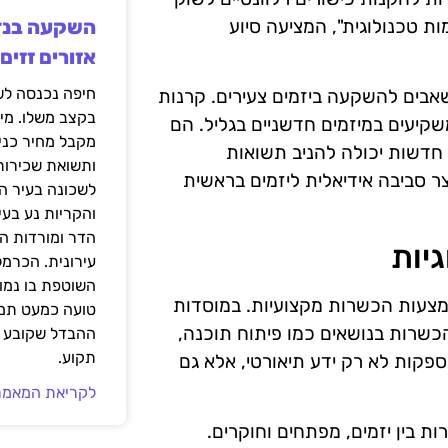
 טכנולוגית", המציעה סיוע
אזורים זזים
אבים להשקעה ביזמים צעירים. קרנות
בקצב משלו. מי
משקיעים במיזמים חדשניים בגליל. הם
מקבל מחיר כני
ת חדשות יכולה להניב תשואות
ותשואת שכירות
ר סביבה אידיאלית ליזמים בראשית
לשכונה בעיר הז
והקריות נע בע
הדר ומורדות ה
יות
עירונית. הכרמל
השוטפת בו נמוכ
מצעות הכשרות מקצועיות. במוסדות
טועה כמעט תמי
כשרות בנושאים כמו פיתוח תוכנה,
ההבדל שקובע א
תקוע.
ספקות לא רק ידע תיאורטי, אלא גם
לקריאת המאמר
ת בין יזמים, מפתחים וחוקרים.