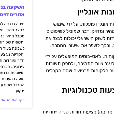
ות אונליין
אזורים זזים
ו חנויות אונליין פועלות. על ידי שימוש
בקצב משלו. מי
היר ומדויק, דבר שמוביל לשיפוטים
מקבל מחיר כני
דות לשוק הישראלי יכולות לנצל את
ותשואת שכירות
, ובכך לשפר את שיעורי ההמרה.
לשכונה בעיר הז
והקריות נע בע
חות. צ'אט-בוטים המופעלים על ידי
הדר ומורדות ה
מס על צוות התמיכה, ולספק תשובות
עירונית. הכרמל
שר הלקוחות מרגישים שהם מקבלים
השוטפת בו נמוכ
טועה כמעט תמי
ההבדל שקובע א
עות טכנולוגיות
תקוע.
לקריאת המאמר
ת כמו AR (מציאות רבודה) ו-VR (מציאות מדומה) מציעות חוויות קנייה ייחודיות