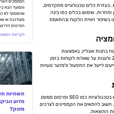
המסמכים לעורך
 בעזרת כלים טכנולוגיים מתקדמים,
והמועד הבא בי
 ותחרות. שימוש בכלים כמו בינה
שהמסמך לא הגי
ו בשיפור חוויית הלקוח ובהתאמת
מעודכנת או שאי
הפרטים הדרושי
לקריאת המאמר
מציה
ח בחנות אונליין. באמצעות
טכנולוגיות כמו צ'אט-בוטים, ניתן לספק שירות לקוחות 24/7 ולענות על שאלות לקוחות בזמן
יעים לייעל את התפעול ולמזער טעויות
תשתיות תעש
שיווק דיגיטלי הוא כלי הכרחי להצלחת חנות אונליין. השימוש בטכנולוגיות כמו SEO ופרסום ממומן
מדוע הביקו
 חשוב להתאים את הקמפיינים לצרכים
מזנק?
ת התוצאות.