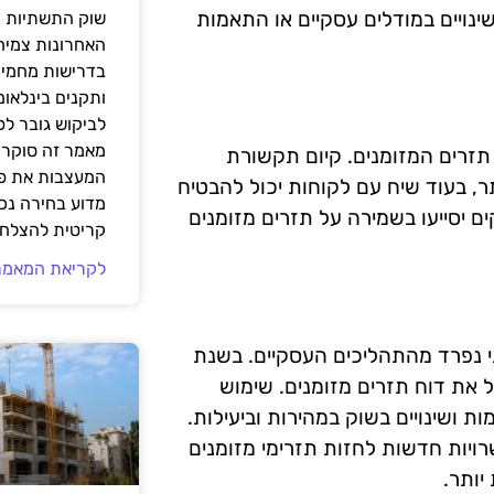
נויים במודלים עסקיים או התאמות
שוק התשתיות ה
האחרונות צמיח
בדרישות מחמירו
ותקנים בינלאומ
לביקוש גובר ל
מאמר זה סוקר 
תזרים המזומנים. קיום תקשורת
המעצבות את פנ
ר, בעוד שיח עם לקוחות יכול להבטיח
מדוע בחירה נכ
ם יסייעו בשמירה על תזרים מזומנים
קריטית להצלחת
לקריאת המאמר
תי נפרד מהתהליכים העסקיים. בשנת
על את דוח תזרים מזומנים. שימוש
 ושינויים בשוק במהירות וביעילות.
כונה מציעות אפשרויות חדשות לחזות תזרימי מזומנים
יותר.