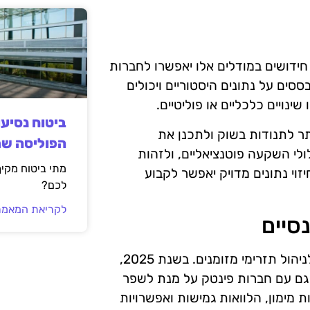
לים חיזוי הפכו מוקד חשוב בניהול כספים. בשנת 2025, חידושים במודלים אלו יאפשרו לחברות
סים על נתונים היסטוריים ויכולים
ינויים כלכליים או פוליטיים.
ביטוח נסיע
ותר לתנודות בשוק ולתכנן את
הפוליסה ש
ולי השקעה פוטנציאליים, ולזהות
מתי ביטוח מקי
יזוי נתונים מדויק יאפשר לקבוע
לכם?
לקריאת המאמר
סיים
שיתופי פעולה עם גופים פיננסיים הפכו לאסטרטגיה חיונית לניהול תזרימי מזומנים. בשנת 2025,
גם עם חברות פינטק על מנת לשפר
ת מימון, הלוואות גמישות ואפשרויות