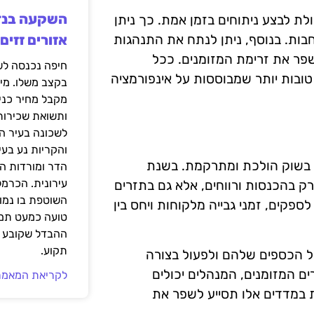
לת לבצע ניתוחים בזמן אמת. כך ניתן
בות. בנוסף, ניתן לנתח את התנהגות
אזורים זזים
פר את זרימת המזומנים. ככל
טובות יותר שמבוססות על אינפורמציה
בקצב משלו. מי
מקבל מחיר כני
ותשואת שכירות
לשכונה בעיר הז
והקריות נע בע
ת בשוק הולכת ומתרקמת. בשנת
הדר ומורדות ה
עירונית. הכרמל
א רק בהכנסות ורווחים, אלא גם בתזרים
השוטפת בו נמוכ
ספקים, זמני גבייה מלקוחות ויחס בין
טועה כמעט תמי
ההבדל שקובע א
תקוע.
ול הכספים שלהם ולפעול בצורה
ם המזומנים, המנהלים יכולים
לקריאת המאמר
במדדים אלו תסייע לשפר את