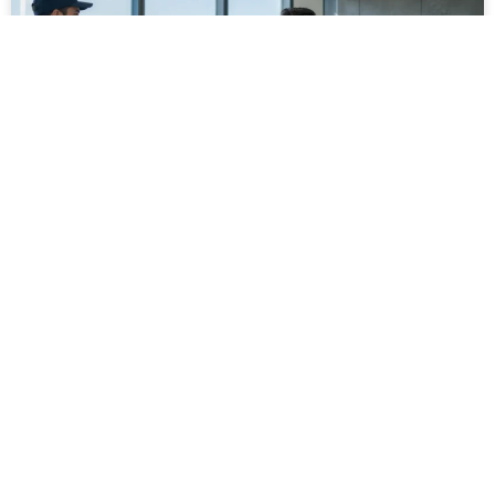
מסירה משפטית לעסקים: איך מונעים
עיכובים בהליכי גבייה ותביעות
מחלקת הכספים כבר העבירה את כל המסמכים לעורך
הדין, כתב התביעה הוכן והמועד הבא ביומן מתקרב. אלא
שאז מתברר שהמסמך לא הגיע לנמען, הכתובת אינה
מעודכנת או שאישור המסירה אינו כולל את הפרטים
הדרושים.
לקריאת המאמר »