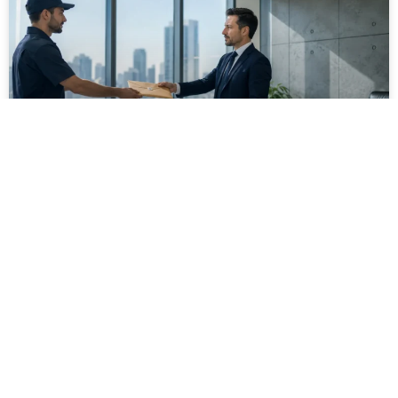
מסירה משפטית לעסקים: איך מונעים
עיכובים בהליכי גבייה ותביעות
מחלקת הכספים כבר העבירה את כל המסמכים לעורך
הדין, כתב התביעה הוכן והמועד הבא ביומן מתקרב. אלא
שאז מתברר שהמסמך לא הגיע לנמען, הכתובת אינה
מעודכנת או שאישור המסירה אינו כולל את הפרטים
הדרושים.
לקריאת המאמר »