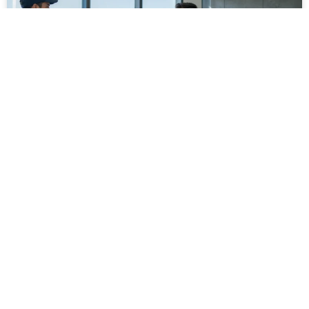
מסירה משפטית לעסקים: איך מונעים
עיכובים בהליכי גבייה ותביעות
מחלקת הכספים כבר העבירה את כל המסמכים לעורך
הדין, כתב התביעה הוכן והמועד הבא ביומן מתקרב. אלא
שאז מתברר שהמסמך לא הגיע לנמען, הכתובת אינה
מעודכנת או שאישור המסירה אינו כולל את הפרטים
הדרושים.
לקריאת המאמר »