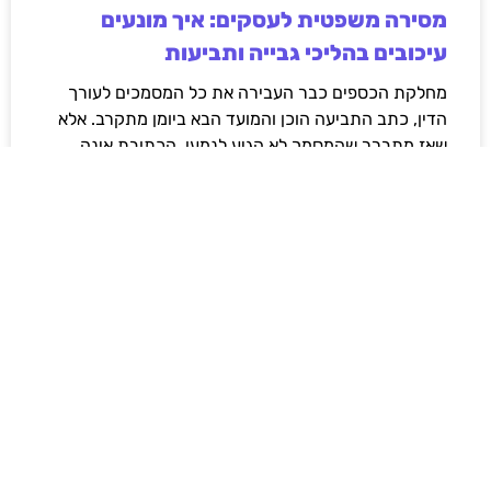
מסירה משפטית לעסקים: איך מונעים
עיכובים בהליכי גבייה ותביעות
מחלקת הכספים כבר העבירה את כל המסמכים לעורך
הדין, כתב התביעה הוכן והמועד הבא ביומן מתקרב. אלא
שאז מתברר שהמסמך לא הגיע לנמען, הכתובת אינה
מעודכנת או שאישור המסירה אינו כולל את הפרטים
הדרושים.
לקריאת המאמר »