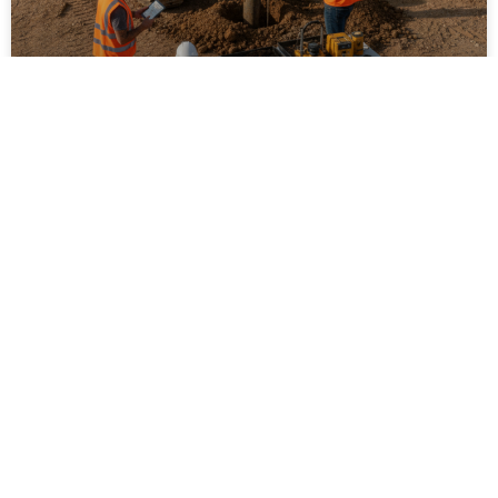
ביצוע סקר קרקע על ידי מקצוענים: שלבים,
בדיקות ועמידה בתקנים
ביצוע סקר קרקע על ידי מקצוענים הוא שלב חיוני בכל
פרויקט בנייה, תשתיות או פיתוח חקלאי. המאמר מפרט
את השלבים המרכזיים בסקר, סוגי הבדיקות המקובלות,
חשיבות עמידה בתקנים ישראליים והשלכות של תכנון ללא
נתוני קרקע אמינים. בנוסף מוסבר כיצד בחירה בגורם
מקצועי מנוסה תורמת לצמצום סיכונים הנדסיים,
סביבתיים וכלכליים, וליצירת תשתית יציבה ובטוחה לטווח
ארוך.
לקריאת המאמר »