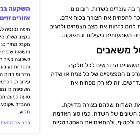
בה עובדים בשדות. רובוטים
בכך להפחית את הצורך בכוח אדם.
אזורים זזים
ת להם לזהות את מצב הצמחים ולהגיב
בקצב משלו. מי
מקבל מחיר כני
ל משאבים
ותשואת שכירות
לשכונה בעיר הז
משאבים הנדרשים לכל חלקה.
והקריות נע בע
רכים הספציפיים של כל צמח או שדה
הדר ומורדות ה
עירונית. הכרמל
דרשים. זה לא רק מפחית את
השוטפת בו נמוכ
טועה כמעט תמי
ר לחקלאים לנתח את השדות שלהם בצורה מדויקת.
ההבדל שקובע א
תקוע.
ים השונים של השדה, כמו סוג האדמה,
ה ולקטיף, ולהתאים את האסטרטגיות
לקריאת המאמר