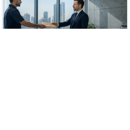
מסירה משפטית לעסקים: איך מונעים
עיכובים בהליכי גבייה ותביעות
מחלקת הכספים כבר העבירה את כל המסמכים לעורך
הדין, כתב התביעה הוכן והמועד הבא ביומן מתקרב. אלא
שאז מתברר שהמסמך לא הגיע לנמען, הכתובת אינה
מעודכנת או שאישור המסירה אינו כולל את הפרטים
הדרושים.
לקריאת המאמר »