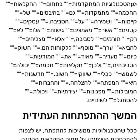
<pהטכנולוגיות המתקדמות="" בתחום="" החקלאות=""
החכמה="" מתמקדות="" גם="" בהיבטים="" של=""
קיימות="" ושמירה="" על="" הסביבה.="" עסקים=""
קטנים="" אשר="" מאמצים="" גישות="" אלו="" לא=""
רק="" תורמים="" לסביבה,="" אלא="" מצליחים=""
להביא="" ערך="" מוסף="" ללקוחותיהם.="" השוק=""
כיום="" מעריך="" מאוד="" את="" המודעות=""
הסביבתית,="" ולכן="" חקלאות="" חכמה="" יכולה=""
לשמש="" ככלי="" שיווקי="" חשוב.="" חדשנות=""
היא="" המפתח="" להצלחה,="" והחברות=""
המובילות="" מפגינות="" יצירתיות="" ויכולת=""
להסתגל="" לשינויים.
המשך ההתפתחות העתידית
ככל שהטכנולוגיות ממשיכות להתפתח, יש לצפות
להתרחבות השפעתן על תחום החקלאות הקטנה.