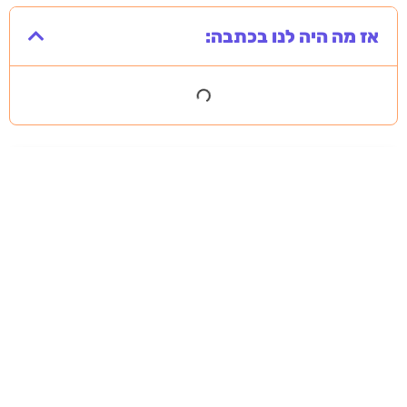
אז מה היה לנו בכתבה:
מסירה משפטית לעסקים: איך מונעים
עיכובים בהליכי גבייה ותביעות