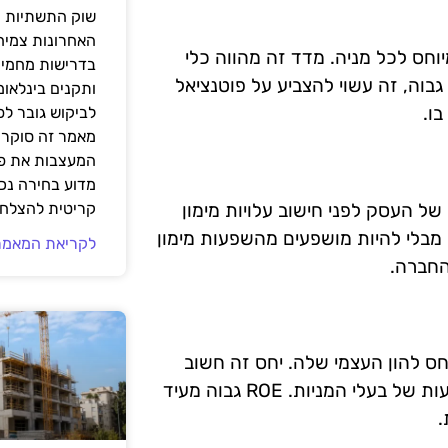
שוק התשתיות ה
האחרונות צמיח
 הנקי המיוחס לכל מניה. מדד זה מהווה כלי
בדרישות מחמירו
שימושי להשוואת ביצועים בין חברות שונות. כאשר יחס EPS גבוה, זה עשוי להצביע על פוטנציאל
ותקנים בינלאומ
בו.
לביקוש גובר ל
מאמר זה סוקר 
המעצבות את פנ
מדוע בחירה נכ
 מידע על הרווחיות של העסק לפני חישוב עלויות מימון
קריטית להצלחת
 מבלי להיות מושפעים מהשפעות מימון
לקריאת המאמר
החברה.
ל החברה ביחס להון העצמי שלה. יחס זה חשוב
להעריך את האפקטיביות של החברה בהשגת רווחים מהשקעות של בעלי המניות. ROE גבוה מעיד
.