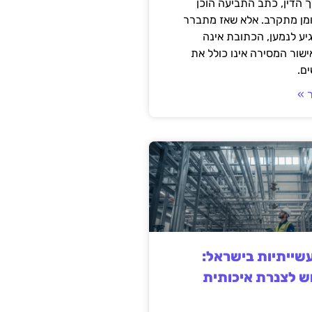
 הדין, כתב התביעה הוכן
ומן מתקרב. אלא שאז מתברר
ע לנמען, הכתובת אינה
שור המסירה אינו כולל את
ם.
 »
ייתיות בישראל:
ש לצנרת איכותית