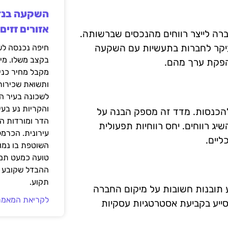
אזורים זזים
יכולת של החברה לייצר רווחים מהנכסים שברשותה.
עיקר לחברות בתעשיות עם השקעה
בקצב משלו. מי
מקבל מחיר כני
ותשואת שכירות
לשכונה בעיר הז
והקריות נע בע
להכנסות. מדד זה מספק הבנה על
הדר ומורדות ה
 רווחים. יחס רווחיות תפעולית
עירונית. הכרמל
ליים.
השוטפת בו נמוכ
טועה כמעט תמי
ההבדל שקובע א
תקוע.
ע תובנות חשובות על מיקום החברה
לקריאת המאמר
ייע בקביעת אסטרטגיות עסקיות