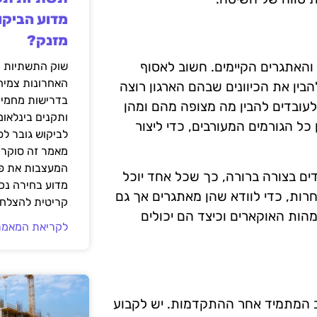
מדוע הביקו
מזנק?
והאתגרים הקיימים. חשוב לאסוף
שוק התשתיות ה
האחרונות צמיח
להבין את הכיוונים שבהם הארגון רוצה
בדרישות מחמירו
עובדים להבין מה מצופה מהם ומהן
ותקנים בינלאומ
ל הגורמים המעורבים, כדי ליצור
לביקוש גובר ל
מאמר זה סוקר 
המעצבות את פנ
דים בצורה ברורה, כך שכל אחד יוכל
מדוע בחירה נכ
רות, כדי לוודא שהן מאתגרים אך גם
קריטית להצלחת
הות האוקארים וכיצד הם יכולים
לקריאת המאמר
 המתמיד אחר ההתקדמות. יש לקבוע