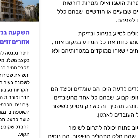
ות הושגו ואילו מטרות דורשות
 שבועיים או חודשיים, שבהם כלל
 לפניהם.
ים לסייע בניהול ובדיקת
אזורים זזים
 שמרכזות את כל המידע במקום אחד,
תים יישארו ממוקדים במטרותיהם ולא
בקצב משלו. מי
מקבל מחיר כני
ותשואת שכירות
לשכונה בעיר הז
דים לדעת היכן הם עומדים וכיצד הם
והקריות נע בע
אופן קבוע, שבהם כל אחד מהעובדים
הדר ומורדות ה
עירונית. הכרמל
וונה. תהליך זה לא רק מסייע לשיפור
השוטפת בו נמוכ
העובדים לארגון.
טועה כמעט תמי
ההבדל שקובע א
ב פתוח יכולה לתרום לשיפור
תקוע.
ם שהם חלק מתהליך השיפור, הם נוטים