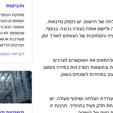
ותביעות
מחלקת הכספים
המסמכים לעורך
חה של היישום. יש לספק סדנאות,
והמועד הבא בי
וליישם אותה בצורה נכונה. בנוסף,
שהמסמך לא הגי
והמחויבות של הצוותים לאורך זמן.
מעודכנת או שאי
הפרטים הדרושי
לקריאת המאמר
ם ולהתאים את האוקארים לצרכים
ות ובתוצאות המרכזיות במידה והמצב
יב במהירות לשינויים בשוק.
עודדת הצלחה ושיתוף פעולה. יש
חת חלק פעיל בתהליך. תרבות זו
תשתיות תעש
ת טווח של השיטה.