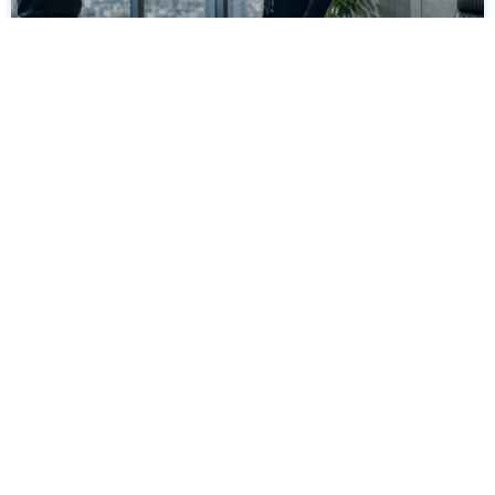
מסירה משפטית לעסקים: איך מונעים
עיכובים בהליכי גבייה ותביעות
מחלקת הכספים כבר העבירה את כל המסמכים לעורך
הדין, כתב התביעה הוכן והמועד הבא ביומן מתקרב. אלא
שאז מתברר שהמסמך לא הגיע לנמען, הכתובת אינה
מעודכנת או שאישור המסירה אינו כולל את הפרטים
הדרושים.
לקריאת המאמר »