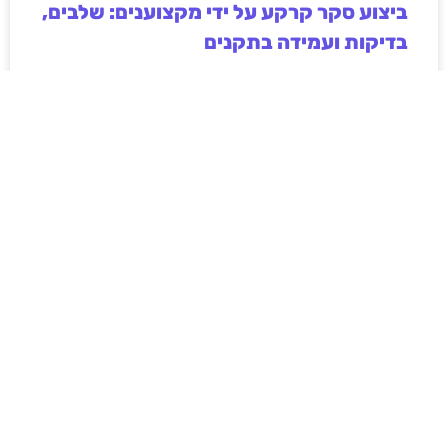
ביצוע סקר קרקע על ידי מקצוענים: שלבים,
בדיקות ועמידה בתקנים
ביצוע סקר קרקע על ידי מקצוענים הוא שלב חיוני בכל
פרויקט בנייה, תשתיות או פיתוח חקלאי. המאמר מפרט
את השלבים המרכזיים בסקר, סוגי הבדיקות המקובלות,
חשיבות עמידה בתקנים ישראליים והשלכות של תכנון ללא
נתוני קרקע אמינים. בנוסף מוסבר כיצד בחירה בגורם
מקצועי מנוסה תורמת לצמצום סיכונים הנדסיים,
סביבתיים וכלכליים, וליצירת תשתית יציבה ובטוחה לטווח
ארוך.
לקריאת המאמר »