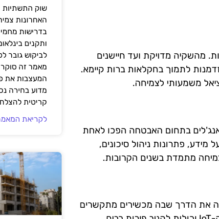
שוק התשתיות ה
האחרונות צמיח
בדרישות מחמירו
ותקנים בינלאומ
. מהשקיה מדויקת ועד חיישנים
לביקוש גובר ל
מאמר זה סוקר 
דמנות לתמוך בחקלאות ברות קיימא.
המעצבות את פנ
יאל משמעותי לצמיחה.
מדוע בחירה נכ
קריטית להצלחת
לקריאת המאמר
 אנג'לים בתחום האבטחה הפכו לאחת
ידע, פתרונות ניהול סיכונים,
לצמיחה מתמדת בשנים הקרובות.
ה את הדרך שבה מכשירים מתקשרים
אחד עם השני. השקעות אנג'לים בחברות הפועלות בתחום ה-IoT יכולות להניב פירות רבים,