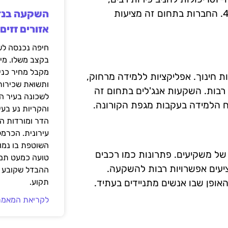
במיוחד בתחומים כמו בית חכם, תחבורה חכמה ותעשייה 4.0. החברות בתחום זה מציעות
אזורים זזים
בקצב משלו. מי
מקבל מחיר כני
ת חינוך. אפליקציות ללמידה מרחוק,
ותשואת שכירות
 רבות. השקעות אנג'לים בתחום זה
לשכונה בעיר הז
רח הלמידה בעקבות מגפת הקורונה.
והקריות נע בע
הדר ומורדות ה
עירונית. הכרמל
השוטפת בו נמוכ
 משקיעים. פתרונות כמו רכבים
טועה כמעט תמי
ציעים אפשרויות רבות להשקעה.
ההבדל שקובע א
ופן שבו אנשים מתניידים בעתיד.
תקוע.
לקריאת המאמר