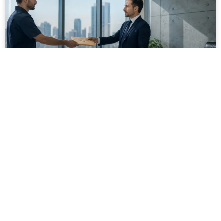
מסירה משפטית לעסקים: איך מונעים
עיכובים בהליכי גבייה ותביעות
מחלקת הכספים כבר העבירה את כל המסמכים לעורך
הדין, כתב התביעה הוכן והמועד הבא ביומן מתקרב. אלא
שאז מתברר שהמסמך לא הגיע לנמען, הכתובת אינה
מעודכנת או שאישור המסירה אינו כולל את הפרטים
הדרושים.
לקריאת המאמר »